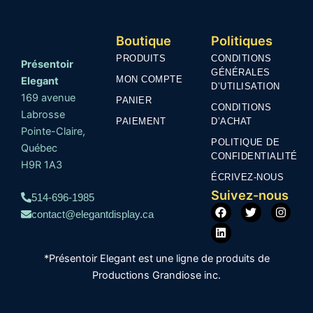
Boutique
Politiques
PRODUITS
CONDITIONS
Présentoir
GÉNÉRALES
MON COMPTE
Elegant
D’UTILISATION
169 avenue
PANIER
CONDITIONS
Labrosse
PAIEMENT
D’ACHAT
Pointe-Claire,
POLITIQUE DE
Québec
CONFIDENTIALITÉ
H9R 1A3
ÉCRIVEZ-NOUS
Suivez-nous
514-696-1985
F
L
T
I
contact@elegantdisplay.ca
a
i
w
n
c
n
i
s
e
k
t
t
b
e
t
a
*Présentoir Elegant est une ligne de produits de
o
d
e
g
o
i
r
r
Productions Grandiose inc.
k
n
a
m