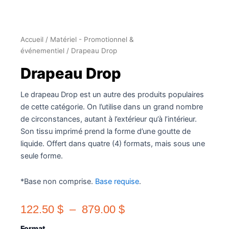
Accueil
/
Matériel - Promotionnel &
événementiel
/ Drapeau Drop
Drapeau Drop
Le drapeau Drop est un autre des produits populaires
de cette catégorie. On l’utilise dans un grand nombre
de circonstances, autant à l’extérieur qu’à l’intérieur.
Son tissu imprimé prend la forme d’une goutte de
liquide. Offert dans quatre (4) formats, mais sous une
seule forme.
*Base non comprise.
Base requise
.
Plage
122.50
$
–
879.00
$
de
quantité
Format