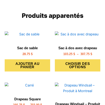
Produits apparentés
Plage
Ce
de
pro
prix :
a
103.25 $
Sac de sable
Sac à dos avec drapeau
à
plu
307.75 $
28.75
$
103.25
$
–
307.75
$
var
Le
AJOUTER AU
CHOISIR DES
PANIER
OPTIONS
op
pe
êtr
Plage
Plage
cho
Ce
Ce
de
de
sur
produit
pro
prix :
prix :
la
a
a
166.75 $
90.00 $
Drapeau Square
à
à
pa
plusieurs
plu
Drapeau Windsail – Produit
703.00 $
381.50 $
166.75
$
–
703.00
$