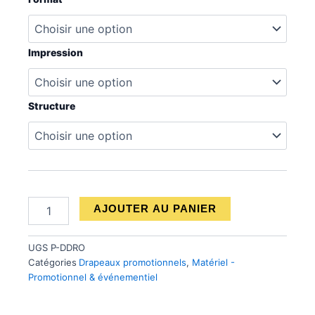
de
prix :
Drapeau
Drop
122.50 $
Impression
à
879.00 $
Structure
AJOUTER AU PANIER
UGS
P-DDRO
Catégories
Drapeaux promotionnels
,
Matériel -
Promotionnel & événementiel