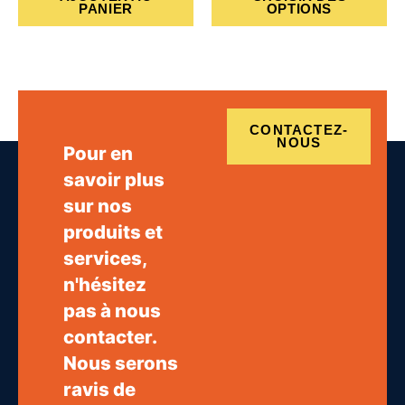
PANIER
OPTIONS
op
pe
êtr
cho
sur
la
CONTACTEZ-
pa
NOUS
Pour en
du
savoir plus
pro
sur nos
produits et
services,
n'hésitez
pas à nous
contacter.
Nous serons
ravis de