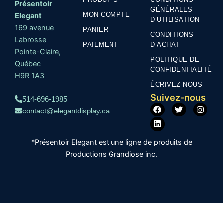
Présentoir
GÉNÉRALES
MON COMPTE
Elegant
D’UTILISATION
169 avenue
PANIER
CONDITIONS
Labrosse
PAIEMENT
D’ACHAT
Pointe-Claire,
POLITIQUE DE
Québec
CONFIDENTIALITÉ
H9R 1A3
ÉCRIVEZ-NOUS
Suivez-nous
514-696-1985
F
L
T
I
contact@elegantdisplay.ca
a
i
w
n
c
n
i
s
e
k
t
t
b
e
t
a
*Présentoir Elegant est une ligne de produits de
o
d
e
g
o
i
r
r
Productions Grandiose inc.
k
n
a
m