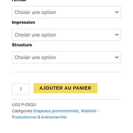
de
prix :
Drapeau
Square
166.75 $
Impression
à
703.00 $
Structure
AJOUTER AU PANIER
UGS
P-DSQU
Catégories
Drapeaux promotionnels
,
Matériel -
Promotionnel & événementiel