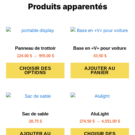
Produits apparentés
Plage
Ce
de
produit
prix :
a
124.00 $
Panneau de trottoir
Base en «V» pour voiture
à
plusieurs
955.00 $
124.00
$
–
955.00
$
43.50
$
variations.
Les
CHOISIR DES
AJOUTER AU
OPTIONS
PANIER
options
peuvent
être
Plage
choisies
Ce
de
sur
pro
prix :
la
a
274.50 $
Sac de sable
AluLight
à
page
plu
4,551.00
28.75
$
274.50
$
–
4,551.00
$
du
var
produit
Le
AJOUTER AU
CHOISIR DES