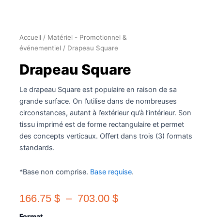
Accueil
/
Matériel - Promotionnel &
événementiel
/ Drapeau Square
Drapeau Square
Le drapeau Square est populaire en raison de sa
grande surface. On l’utilise dans de nombreuses
circonstances, autant à l’extérieur qu’à l’intérieur. Son
tissu imprimé est de forme rectangulaire et permet
des concepts verticaux. Offert dans trois (3) formats
standards.
*Base non comprise.
Base requise
.
Plage
166.75
$
–
703.00
$
de
quantité
Format